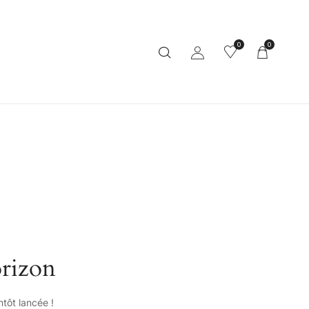
0
0
orizon
tôt lancée !